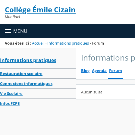
Panneau de gestion des cookies
Collège Émile Cizain
Menu de la rubrique
Contenu
Montluel
MENU
Vous êtes ici :
Accueil
›
Informations pratiques
›
Forum
Informations p
Informations pratiques
Blog
Agenda
Forum
Restauration scolaire
Connexions informatiques
Aucun sujet
Vie Scolaire
Infos FCPE