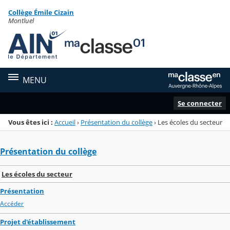
Panneau de gestion des cookies
Collège Émile Cizain
Menu de la rubrique
Contenu
Montluel
MENU
Se connecter
Vous êtes ici :
Accueil
›
Présentation du collège
›
Les écoles du secteur
Présentation du collège
Les écoles du secteur
Présentation
Accéder
Projet d'établissement