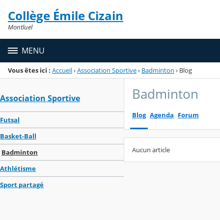
Panneau de gestion des cookies
Collège Émile Cizain
Menu de la rubrique
Contenu
Montluel
MENU
Vous êtes ici :
Accueil
›
Association Sportive
›
Badminton
›
Blog
Badminton
Association Sportive
Blog
Agenda
Forum
Futsal
Basket-Ball
Aucun article
Badminton
Athlétisme
Sport partagé