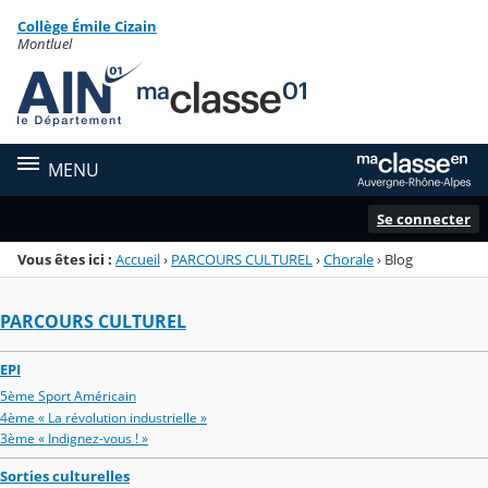
Panneau de gestion des cookies
Collège Émile Cizain
Menu de la rubrique
Contenu
Montluel
MENU
Se connecter
Vous êtes ici :
Accueil
›
PARCOURS CULTUREL
›
Chorale
›
Blog
PARCOURS CULTUREL
EPI
5ème Sport Américain
4ème « La révolution industrielle »
3ème « Indignez-vous ! »
Sorties culturelles