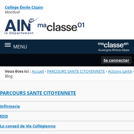
Panneau de gestion des cookies
Collège Émile Cizain
Menu de la rubrique
Contenu
Montluel
MENU
Se connecter
Vous êtes ici :
Accueil
›
PARCOURS SANTE CITOYENNETE
›
Actions santé
›
Blog
PARCOURS SANTE CITOYENNETE
Infirmerie
EDD
Le conseil de Vie Collégienne