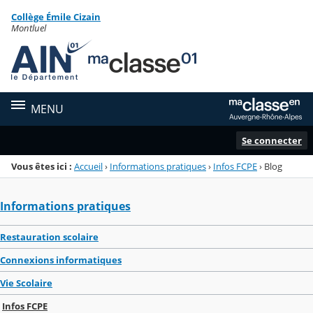
Panneau de gestion des cookies
Collège Émile Cizain
Menu de la rubrique
Contenu
Montluel
MENU
Se connecter
Vous êtes ici :
Accueil
›
Informations pratiques
›
Infos FCPE
›
Blog
Informations pratiques
Restauration scolaire
Connexions informatiques
Vie Scolaire
Infos FCPE