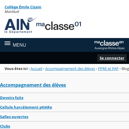
Panneau de gestion des cookies
Collège Émile Cizain
Menu de la rubrique
Contenu
Montluel
MENU
Se connecter
Vous êtes ici :
Accueil
›
Accompagnement des élèves
›
PPRE et PAP
›
Blog
Accompagnement des élèves
Devoirs faits
Cellule harcèlement pHARe
Salles ouvertes
Clubs