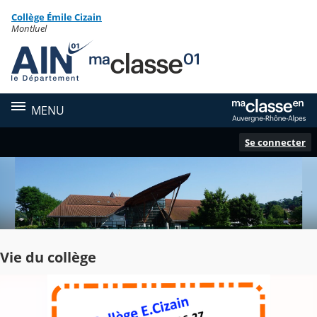
Panneau de gestion des cookies
Collège Émile Cizain
Contenu
Montluel
MENU
Se connecter
Vie du collège