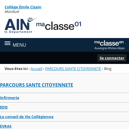
Panneau de gestion des cookies
Collège Émile Cizain
Menu de la rubrique
Contenu
Montluel
MENU
Se connecter
Vous êtes ici :
Accueil
›
PARCOURS SANTE CITOYENNETE
›
Blog
PARCOURS SANTE CITOYENNETE
Infirmerie
EDD
Le conseil de Vie Collégienne
EVRAS