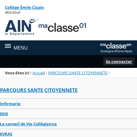
Panneau de gestion des cookies
Collège Émile Cizain
Menu de la rubrique
Contenu
Montluel
MENU
Se connecter
Vous êtes ici :
Accueil
›
PARCOURS SANTE CITOYENNETE
›
PARCOURS SANTE CITOYENNETE
Infirmerie
EDD
Le conseil de Vie Collégienne
EVRAS