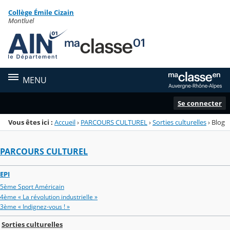
Panneau de gestion des cookies
Collège Émile Cizain
Menu de la rubrique
Contenu
Montluel
MENU
Se connecter
Vous êtes ici :
Accueil
›
PARCOURS CULTUREL
›
Sorties culturelles
›
Blog
PARCOURS CULTUREL
EPI
5ème Sport Américain
4ème « La révolution industrielle »
3ème « Indignez-vous ! »
Sorties culturelles