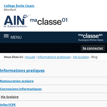
Panneau de gestion des cookies
Collège Émile Cizain
Menu de la rubrique
Contenu
Montluel
MENU
Se connecter
Vous êtes ici :
Accueil
›
Informations pratiques
›
Vie Scolaire
›
Blog
Informations pratiques
Restauration scolaire
Connexions informatiques
Vie Scolaire
Infos FCPE