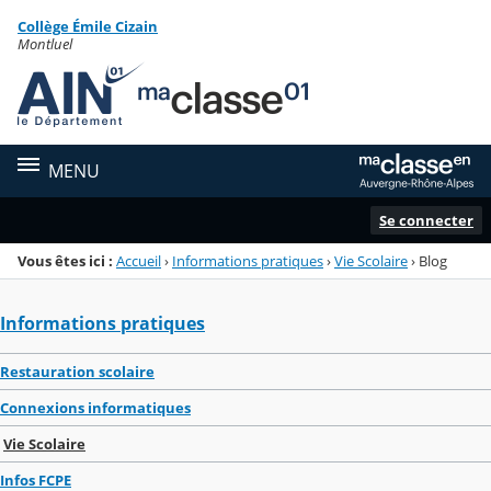
Panneau de gestion des cookies
Collège Émile Cizain
Menu de la rubrique
Contenu
Montluel
MENU
Se connecter
Vous êtes ici :
Accueil
›
Informations pratiques
›
Vie Scolaire
›
Blog
Informations pratiques
Restauration scolaire
Connexions informatiques
Vie Scolaire
Infos FCPE