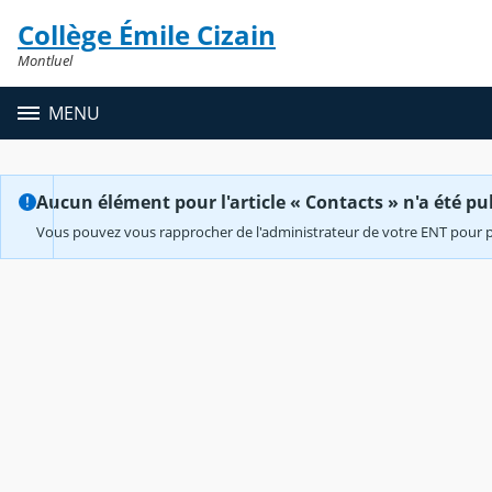
Panneau de gestion des cookies
Collège Émile Cizain
Contenu
Montluel
MENU
Aucun élément pour l'article « Contacts » n'a été pub
Vous pouvez vous rapprocher de l'administrateur de votre ENT pour p