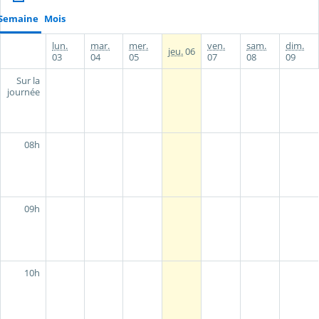
Semaine
Mois
lun.
mar.
mer.
ven.
sam.
dim.
jeu.
06
03
04
05
07
08
09
Sur la
journée
08h
09h
10h