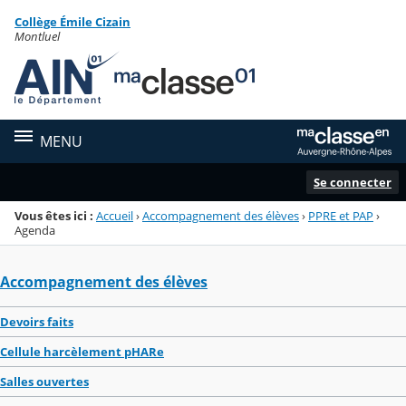
Panneau de gestion des cookies
Collège Émile Cizain
Menu de la rubrique
Contenu
Montluel
MENU
Se connecter
Vous êtes ici :
Accueil
›
Accompagnement des élèves
›
PPRE et PAP
›
Agenda
Accompagnement des élèves
Devoirs faits
Cellule harcèlement pHARe
Salles ouvertes