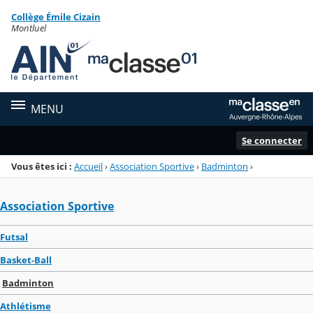
Panneau de gestion des cookies
Collège Émile Cizain
Menu de la rubrique
Contenu
Montluel
MENU
Se connecter
Vous êtes ici :
Accueil
›
Association Sportive
›
Badminton
›
Association Sportive
Futsal
Basket-Ball
Badminton
Athlétisme