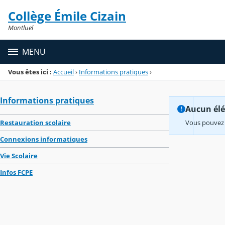
Panneau de gestion des cookies
Collège Émile Cizain
Menu de la rubrique
Contenu
Montluel
MENU
Vous êtes ici :
Accueil
›
Informations pratiques
›
Informations pratiques
Aucun élém
Restauration scolaire
Vous pouvez 
Connexions informatiques
Vie Scolaire
Infos FCPE