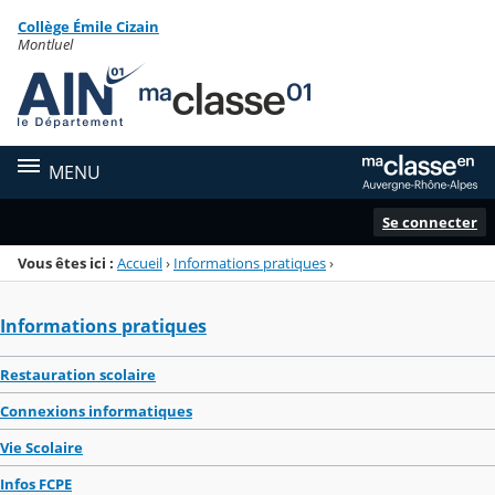
Panneau de gestion des cookies
Collège Émile Cizain
Menu de la rubrique
Contenu
Montluel
MENU
Se connecter
Vous êtes ici :
Accueil
›
Informations pratiques
›
Informations pratiques
Restauration scolaire
Connexions informatiques
Vie Scolaire
Infos FCPE