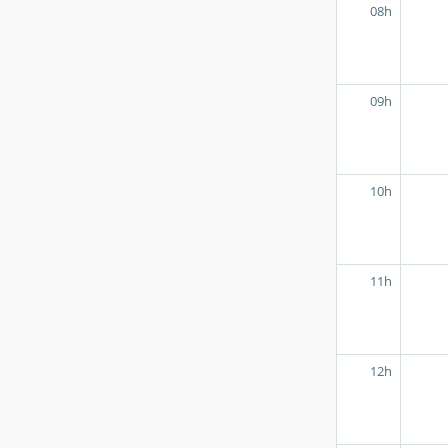
08h
09h
10h
11h
12h