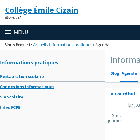
Panneau de gestion des cookies
Collège Émile Cizain
Menu de la rubrique
Contenu
Montluel
MENU
Vous êtes ici :
Accueil
›
Informations pratiques
›
Agenda
Informa
Informations pratiques
Blog
Agenda
Restauration scolaire
Connexions informatiques
Aujourd’hui
Vie Scolaire
lun.
03
Infos FCPE
Sur la
journée