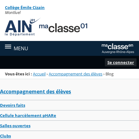
Panneau de gestion des cookies
Collège Émile Cizain
Menu de la rubrique
Contenu
Montluel
MENU
Se connecter
Vous êtes ici :
Accueil
›
Accompagnement des élèves
›
Blog
Accompagnement des élèves
Devoirs faits
Cellule harcèlement pHARe
Salles ouvertes
Clubs