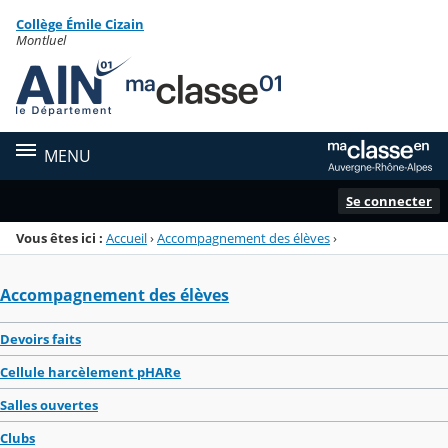
Panneau de gestion des cookies
Collège Émile Cizain
Menu de la rubrique
Contenu
Montluel
MENU
Se connecter
Vous êtes ici :
Accueil
›
Accompagnement des élèves
›
Accompagnement des élèves
Devoirs faits
Cellule harcèlement pHARe
Salles ouvertes
Clubs