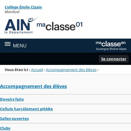
Panneau de gestion des cookies
Collège Émile Cizain
Menu de la rubrique
Contenu
Montluel
MENU
Se connecter
Vous êtes ici :
Accueil
›
Accompagnement des élèves
›
Accompagnement des élèves
Devoirs faits
Cellule harcèlement pHARe
Salles ouvertes
Clubs