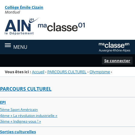
Panneau de gestion des cookies
Collège Émile Cizain
Menu de la rubrique
Contenu
Montluel
MENU
Se connecter
Vous êtes ici :
Accueil
›
PARCOURS CULTUREL
›
Olympisme
›
PARCOURS CULTUREL
EPI
5ème Sport Américain
4ème « La révolution industrielle »
3ème « Indignez-vous ! »
Sorties culturelles