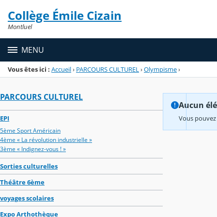
Panneau de gestion des cookies
Collège Émile Cizain
Menu de la rubrique
Contenu
Montluel
MENU
Vous êtes ici :
Accueil
›
PARCOURS CULTUREL
›
Olympisme
›
PARCOURS CULTUREL
Aucun élém
EPI
Vous pouvez 
5ème Sport Américain
4ème « La révolution industrielle »
3ème « Indignez-vous ! »
Sorties culturelles
Théâtre 6ème
voyages scolaires
Expo Arthothèque