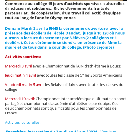
Commence au collège 15 jours d'activités sportives, culturelles,
d'inclusion et solidaires...Riche d'évènements fruits de
partenariat , de coopération, d'un travail collectif, d'équipes
tout au long de l'année Olympiennes.
Demain Mardi 2 avril à 9H45 la cérémonie d'ouverture avec la
présence des écoliers de l'école Daudet, jusqu'à 10H20 où nous
aurons la lecture du serment par 3 élèves (2 collégiens et 1
écolière). Cette cérémonie se tiendra en présence de Mme la
maire et de tous dans la cour du collège. (Photo ci-jointe)
Activités sportives:
Mercredi 3 avril
avec le Championnat de l'AIN d'athlétisme à Bourg
Jeudi matin 4 avril
avec toutes les classe de 5° les Sports Américains
Vendredi matin 5 avril:
les Relais solidaires avec toutes les classes du
collège
Mercredi 10 avril:
Championnat inter académique d'Ultimate en sport
partagé et championnat d'académie d'athlétisme par équipe. Ces
deux championnats sont qualificatifs pour les championnats de
France
Activités culturelles:
Exposition interactive du 2 avril au 12 avril 2024.
"Des jeux