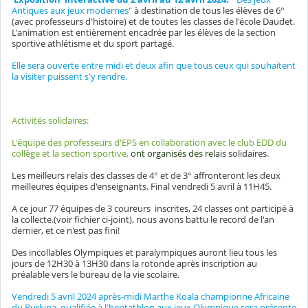
Antiques aux jeux modernes"
à destination de tous les élèves de 6°
(avec professeurs d'histoire) et de toutes les classes de l'école Daudet.
L'animation est entièrement encadrée par les élèves de la section
sportive athlétisme et du sport partagé.
Elle sera ouverte entre midi et deux afin que tous ceux qui souhaitent
la visiter puissent s'y rendre.
Activités solidaires:
L'équipe des professeurs d'EPS en collaboration avec le club EDD du
collège et la section sportive,
ont organisés des rel
ais solidaires.
Les meilleurs relais des classes de 4° et de 3° affronteront les deux
meilleures équipes d'enseignants. Final vendredi 5 avril à 11H45.
A ce jour 77 équipes de 3 coureurs inscrites, 24 classes ont participé à
la collecte.(voir fichier ci-joint), nous avons battu le record de l'an
dernier, et ce n'est pas fini!
Des incollables Olympiques et paralympiques auront lieu tous les
jours de 12H30 à 13H30 dans la rotonde après inscription au
préalable vers le bureau de la vie scolaire.
Vendredi 5 avril 2024 après-midi Marthe Koala championne Africaine
du Burkina, qualifiée à l'heptathlon aux jeux Olympique sera présente