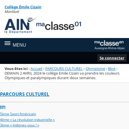
Panneau de gestion des cookies
Collège Émile Cizain
Menu de la rubrique
Contenu
Montluel
MENU
Se connecter
Vous êtes ici :
Accueil
›
PARCOURS CULTUREL
›
Olympisme
›
Blog
›
DEMAIN 2 AVRIL 2024 le collège Emile Cizain va prendre les couleurs
Olympiques et paralympiques durant deux semaines.
PARCOURS CULTUREL
EPI
5ème Sport Américain
4ème « La révolution industrielle »
3ème « Indignez-vous ! »