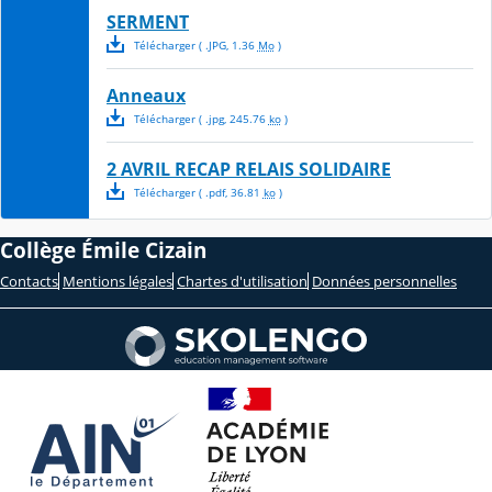
SERMENT
Télécharger
( .
JPG
,
1.36
Mo
)
Anneaux
Télécharger
( .
jpg
,
245.76
ko
)
2 AVRIL RECAP RELAIS SOLIDAIRE
Télécharger
( .
pdf
,
36.81
ko
)
Collège Émile Cizain
Contacts
Mentions légales
Chartes d'utilisation
Données personnelles