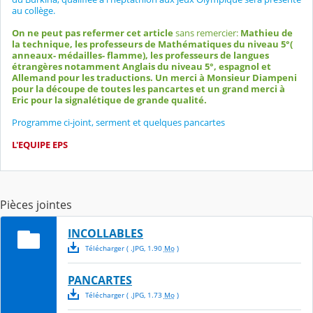
au collège.
On ne peut pas refermer cet article
sans remercier:
Mathieu de
la technique, les professeurs de Mathématiques du niveau 5°(
anneaux- médailles- flamme), les professeurs de langues
étrangères notamment Anglais du niveau 5°, espagnol et
Allemand pour les traductions. Un merci à Monsieur Diampeni
pour la découpe de toutes les pancartes et un grand merci à
Eric pour la signalétique de grande qualité.
Programme ci-joint, serment et quelques pancartes
L'EQUIPE EPS
Pièces jointes
INCOLLABLES
Télécharger
( .
JPG
,
1.90
Mo
)
PANCARTES
Télécharger
( .
JPG
,
1.73
Mo
)