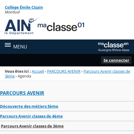
Panneau de gestion des cookies
Collège Émile Cizain
Menu de la rubrique
Contenu
Montluel
MENU
Se connecter
Vous êtes ici :
Accueil
›
PARCOURS AVENIR
›
Parcours Avenir classes de
3ème
›
Agenda
PARCOURS AVENIR
Découverte des métiers 5ème
Parcours Avenir classes de 4ème
Parcours Avenir classes de 3ème