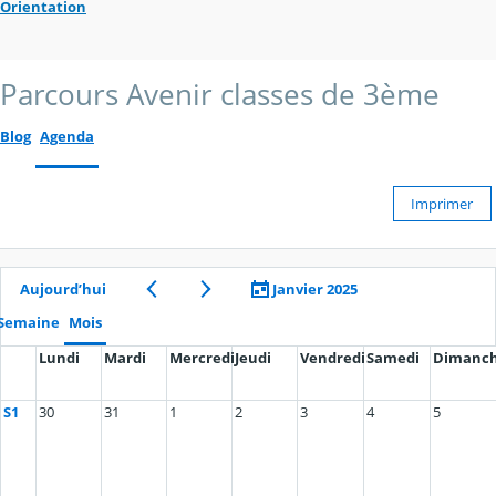
Orientation
Parcours Avenir classes de 3ème
Blog
Agenda
Imprimer
Aujourd’hui
Janvier 2025
Semaine
Mois
Lundi
Mardi
Mercredi
Jeudi
Vendredi
Samedi
Dimanc
S1
30
31
1
2
3
4
5