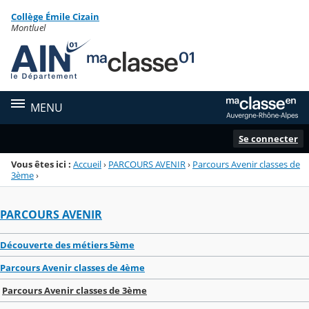
Panneau de gestion des cookies
Collège Émile Cizain
Menu de la rubrique
Contenu
Montluel
MENU
Se connecter
Vous êtes ici :
Accueil
›
PARCOURS AVENIR
›
Parcours Avenir classes de
3ème
›
PARCOURS AVENIR
Découverte des métiers 5ème
Parcours Avenir classes de 4ème
Parcours Avenir classes de 3ème