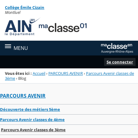
Panneau de gestion des cookies
Collège Émile Cizain
Menu de la rubrique
Contenu
Montluel
MENU
Se connecter
Vous êtes ici :
Accueil
›
PARCOURS AVENIR
›
Parcours Avenir classes de
3ème
›
Blog
PARCOURS AVENIR
Découverte des métiers 5ème
Parcours Avenir classes de 4ème
Parcours Avenir classes de 3ème