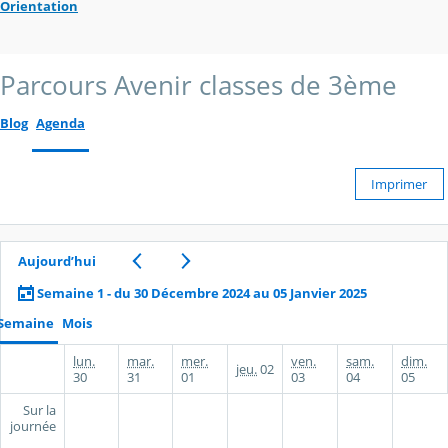
Orientation
Parcours Avenir classes de 3ème
Blog
Agenda
Imprimer
Aujourd’hui
Semaine 1 - du 30 Décembre 2024 au 05 Janvier 2025
Semaine
Mois
lun.
mar.
mer.
ven.
sam.
dim.
jeu.
02
30
31
01
03
04
05
Sur la
journée