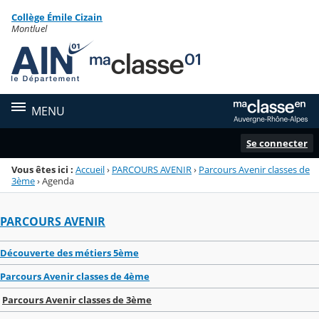
Panneau de gestion des cookies
Collège Émile Cizain
Menu de la rubrique
Contenu
Montluel
MENU
Se connecter
Vous êtes ici :
Accueil
›
PARCOURS AVENIR
›
Parcours Avenir classes de
3ème
›
Agenda
PARCOURS AVENIR
Découverte des métiers 5ème
Parcours Avenir classes de 4ème
Parcours Avenir classes de 3ème