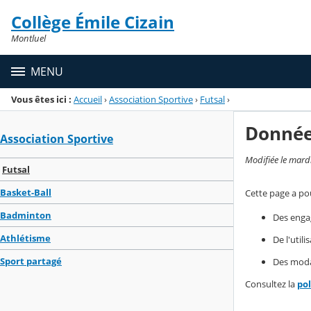
Panneau de gestion des cookies
Collège Émile Cizain
Menu de la rubrique
Contenu
Montluel
MENU
Vous êtes ici :
Accueil
›
Association Sportive
›
Futsal
›
Donnée
Association Sportive
Modifiée le mard
Futsal
Basket-Ball
Cette page a pou
Badminton
Des enga
Athlétisme
De l'util
Sport partagé
Des modal
Consultez la
po