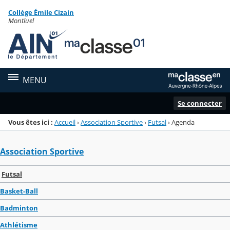
Panneau de gestion des cookies
Collège Émile Cizain
Menu de la rubrique
Contenu
Montluel
MENU
Se connecter
Vous êtes ici :
Accueil
›
Association Sportive
›
Futsal
›
Agenda
Association Sportive
Futsal
Basket-Ball
Badminton
Athlétisme