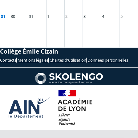
S1
30
31
1
2
3
4
5
Collège Émile Cizain
Contacts
Mentions légales
Chartes d'utilisation
Données personnelles