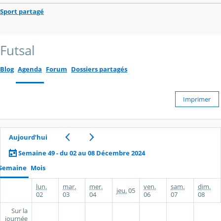
Sport partagé
Futsal
Blog
Agenda
Forum
Dossiers partagés
Imprimer
Aujourd’hui
Semaine 49 - du 02 au 08 Décembre 2024
Semaine
Mois
lun.
mar.
mer.
ven.
sam.
dim.
jeu.
05
02
03
04
06
07
08
Sur la
journée