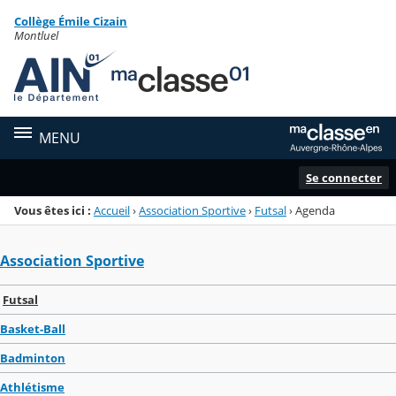
Panneau de gestion des cookies
Collège Émile Cizain
Menu de la rubrique
Contenu
Montluel
MENU
Se connecter
Vous êtes ici :
Accueil
›
Association Sportive
›
Futsal
›
Agenda
Association Sportive
Futsal
Basket-Ball
Badminton
Athlétisme