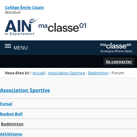
Panneau de gestion des cookies
Collège Émile Cizain
Menu de la rubrique
Contenu
Montluel
MENU
Se connecter
Vous êtes ici :
Accueil
›
Association Sportive
›
Badminton
›
Forum
Association Sportive
Futsal
Basket-Ball
Badminton
Athlétisme