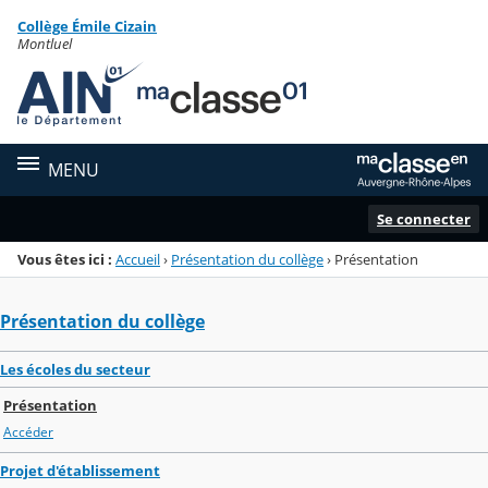
Panneau de gestion des cookies
Collège Émile Cizain
Menu de la rubrique
Contenu
Montluel
MENU
Se connecter
Vous êtes ici :
Accueil
›
Présentation du collège
›
Présentation
Présentation du collège
Les écoles du secteur
Présentation
Accéder
Projet d'établissement