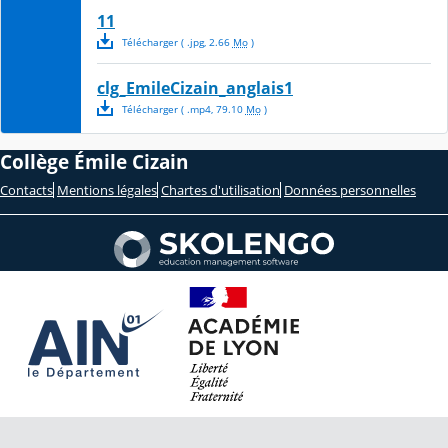
11
Télécharger
( .
jpg
,
2.66
Mo
)
clg_EmileCizain_anglais1
Télécharger
( .
mp4
,
79.10
Mo
)
Collège Émile Cizain
Contacts
Mentions légales
Chartes d'utilisation
Données personnelles