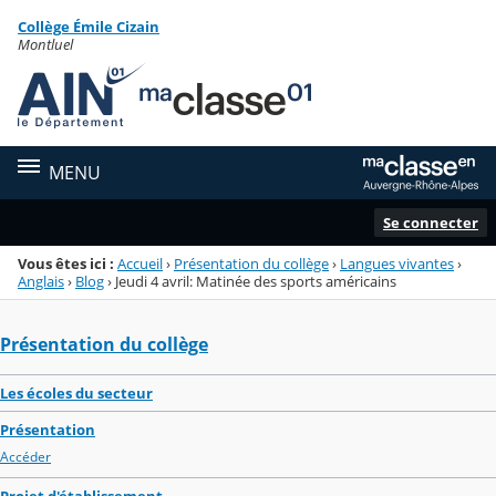
Panneau de gestion des cookies
Collège Émile Cizain
Menu de la rubrique
Contenu
Montluel
MENU
Se connecter
Vous êtes ici :
Accueil
›
Présentation du collège
›
Langues vivantes
›
Anglais
›
Blog
›
Jeudi 4 avril: Matinée des sports américains
Présentation du collège
Les écoles du secteur
Présentation
Accéder
Projet d'établissement