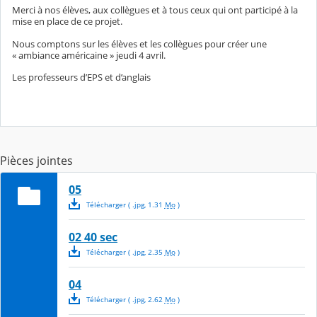
Merci à nos élèves, aux collègues et à tous ceux qui ont participé à la
mise en place de ce projet.
Nous comptons sur les élèves et les collègues pour créer une
« ambiance américaine » jeudi 4 avril.
Les professeurs d’EPS et d’anglais
Pièces jointes
05
Télécharger
( .
jpg
,
1.31
Mo
)
02 40 sec
Télécharger
( .
jpg
,
2.35
Mo
)
04
Télécharger
( .
jpg
,
2.62
Mo
)