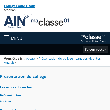
Panneau de gestion des cookies
Collège Émile Cizain
Menu de la rubrique
Contenu
Montluel
MENU
Se connecter
Vous êtes ici :
Accueil
›
Présentation du collège
›
Langues vivantes
›
Anglais
›
Présentation du collège
Les écoles du secteur
Présentation
Accéder
Projet d'établissement