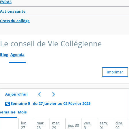
EVRAS
Actions santé
Cross du collège
Le conseil de Vie Collégienne
Blog
Agenda
Imprimer
Aujourd’hui
Semaine 5 - du 27 Janvier au 02 Février 2025
Semaine
Mois
lun.
mar.
mer.
ven.
sam.
dim.
jeu.
30
27
28
29
31
01
02