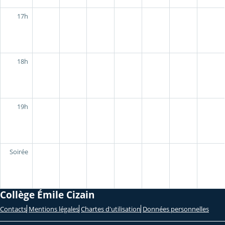
17h
18h
19h
Soirée
Collège Émile Cizain
Contacts
Mentions légales
Chartes d'utilisation
Données personnelles