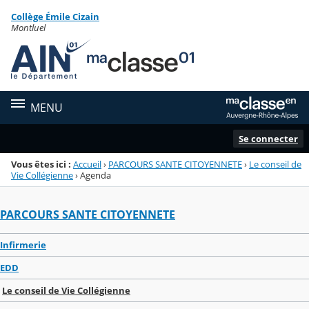
Panneau de gestion des cookies
Collège Émile Cizain
Menu de la rubrique
Contenu
Montluel
MENU
Se connecter
Vous êtes ici :
Accueil
›
PARCOURS SANTE CITOYENNETE
›
Le conseil de
Vie Collégienne
›
Agenda
PARCOURS SANTE CITOYENNETE
Infirmerie
EDD
Le conseil de Vie Collégienne