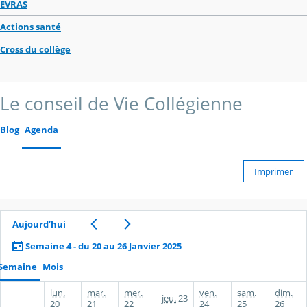
EVRAS
Actions santé
Cross du collège
Le conseil de Vie Collégienne
Blog
Agenda
Imprimer
Aujourd’hui
Semaine 4 - du 20 au 26 Janvier 2025
Semaine
Mois
lun.
mar.
mer.
ven.
sam.
dim.
jeu.
23
20
21
22
24
25
26