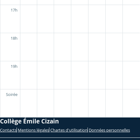
17h
18h
19h
Soirée
Collège Émile Cizain
Contacts
Mentions légales
Chartes d'utilisation
Données personnelles