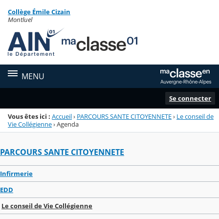
Panneau de gestion des cookies
Collège Émile Cizain
Menu de la rubrique
Contenu
Montluel
MENU
Se connecter
Vous êtes ici :
Accueil
›
PARCOURS SANTE CITOYENNETE
›
Le conseil de
Vie Collégienne
›
Agenda
PARCOURS SANTE CITOYENNETE
Infirmerie
EDD
Le conseil de Vie Collégienne