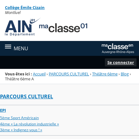
Panneau de gestion des cookies
Collège Émile Cizain
Menu de la rubrique
Contenu
Montluel
MENU
Se connecter
Vous êtes ici :
Accueil
›
PARCOURS CULTUREL
›
Théâtre 6ème
›
Blog
›
Théâtre 6ème A
PARCOURS CULTUREL
EPI
5ème Sport Américain
4ème « La révolution industrielle »
3ème « Indignez-vous ! »