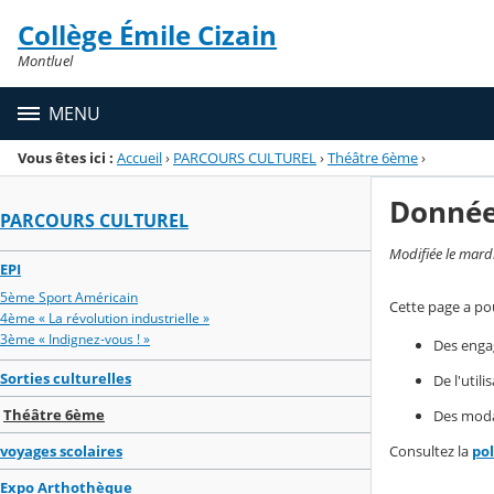
Panneau de gestion des cookies
Collège Émile Cizain
Menu de la rubrique
Contenu
Montluel
MENU
Vous êtes ici :
Accueil
›
PARCOURS CULTUREL
›
Théâtre 6ème
›
Donnée
PARCOURS CULTUREL
Modifiée le mard
EPI
5ème Sport Américain
Cette page a pou
4ème « La révolution industrielle »
3ème « Indignez-vous ! »
Des enga
Sorties culturelles
De l'util
Théâtre 6ème
Des modal
voyages scolaires
Consultez la
po
Expo Arthothèque