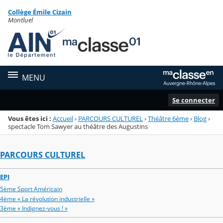
Panneau de gestion des cookies
Collège Émile Cizain
Menu de la rubrique
Contenu
Montluel
MENU
Se connecter
Vous êtes ici :
Accueil
›
PARCOURS CULTUREL
›
Théâtre 6ème
›
Blog
›
spectacle Tom Sawyer au théâtre des Augustins
PARCOURS CULTUREL
EPI
5ème Sport Américain
4ème « La révolution industrielle »
3ème « Indignez-vous ! »