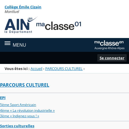
Panneau de gestion des cookies
Collège Émile Cizain
Menu de la rubrique
Contenu
Montluel
MENU
Se connecter
Vous êtes ici :
Accueil
›
PARCOURS CULTUREL
›
PARCOURS CULTUREL
EPI
5ème Sport Américain
4ème « La révolution industrielle »
3ème « Indignez-vous ! »
Sorties culturelles