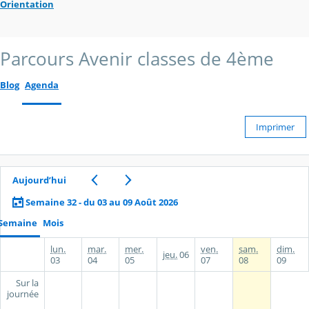
Orientation
Parcours Avenir classes de 4ème
Blog
Agenda
Imprimer
Aujourd’hui
Semaine 32 - du 03 au 09 Août 2026
Semaine
Mois
lun.
mar.
mer.
ven.
sam.
dim.
jeu.
06
03
04
05
07
08
09
Sur la
journée