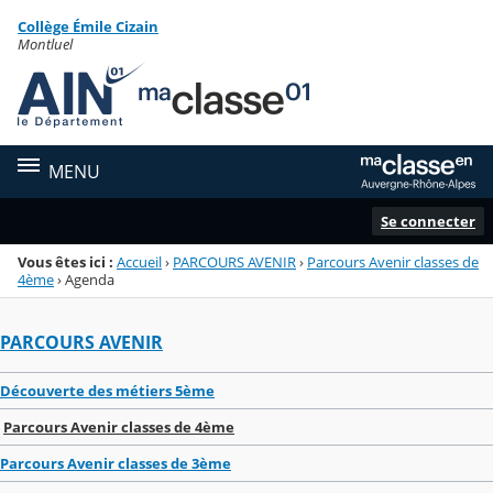
Panneau de gestion des cookies
Collège Émile Cizain
Menu de la rubrique
Contenu
Montluel
MENU
Se connecter
Vous êtes ici :
Accueil
›
PARCOURS AVENIR
›
Parcours Avenir classes de
4ème
›
Agenda
PARCOURS AVENIR
Découverte des métiers 5ème
Parcours Avenir classes de 4ème
Parcours Avenir classes de 3ème