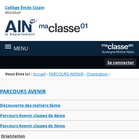
Panneau de gestion des cookies
Collège Émile Cizain
Menu de la rubrique
Contenu
Montluel
MENU
Se connecter
Vous êtes ici :
Accueil
›
PARCOURS AVENIR
›
Orientation
›
PARCOURS AVENIR
Découverte des métiers 5ème
Parcours Avenir classes de 4ème
Parcours Avenir classes de 3ème
Orientation