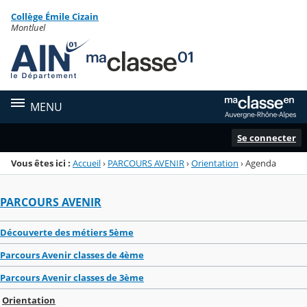
Panneau de gestion des cookies
Collège Émile Cizain
Menu de la rubrique
Contenu
Montluel
MENU
Se connecter
Vous êtes ici :
Accueil
›
PARCOURS AVENIR
›
Orientation
›
Agenda
PARCOURS AVENIR
Découverte des métiers 5ème
Parcours Avenir classes de 4ème
Parcours Avenir classes de 3ème
Orientation