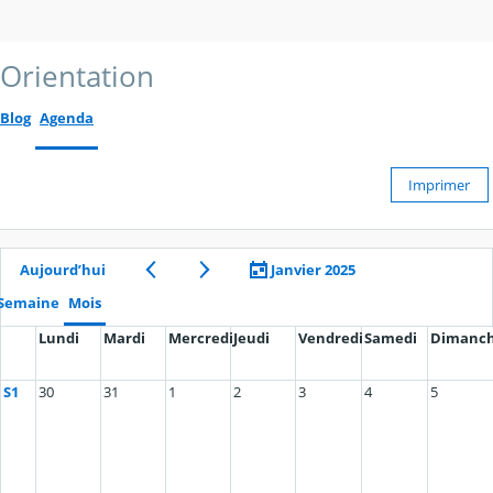
Orientation
Blog
Agenda
Imprimer
Aujourd’hui
Janvier 2025
Semaine
Mois
Lundi
Mardi
Mercredi
Jeudi
Vendredi
Samedi
Dimanc
S1
30
31
1
2
3
4
5