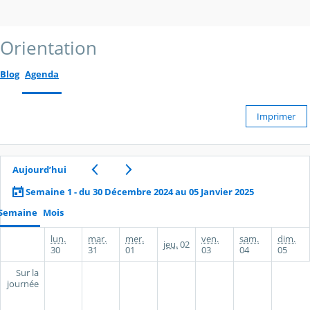
Orientation
Blog
Agenda
Imprimer
Aujourd’hui
Semaine 1 - du 30 Décembre 2024 au 05 Janvier 2025
Semaine
Mois
lun.
mar.
mer.
ven.
sam.
dim.
jeu.
02
30
31
01
03
04
05
Sur la
journée