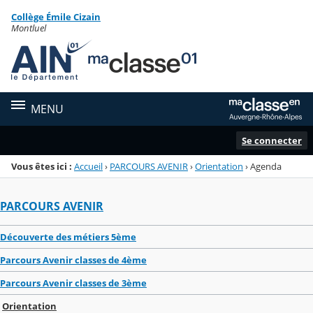
Panneau de gestion des cookies
Collège Émile Cizain
Menu de la rubrique
Contenu
Montluel
MENU
Se connecter
Vous êtes ici :
Accueil
›
PARCOURS AVENIR
›
Orientation
›
Agenda
PARCOURS AVENIR
Découverte des métiers 5ème
Parcours Avenir classes de 4ème
Parcours Avenir classes de 3ème
Orientation