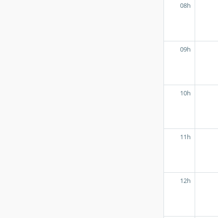
08h
09h
10h
11h
12h