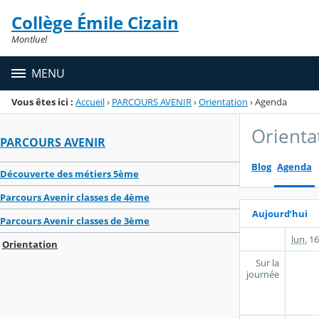
Panneau de gestion des cookies
Collège Émile Cizain
Menu de la rubrique
Contenu
Montluel
MENU
Vous êtes ici :
Accueil
›
PARCOURS AVENIR
›
Orientation
›
Agenda
Orienta
PARCOURS AVENIR
Blog
Agenda
Découverte des métiers 5ème
Parcours Avenir classes de 4ème
Aujourd’hui
Parcours Avenir classes de 3ème
lun.
16
Orientation
Sur la
journée