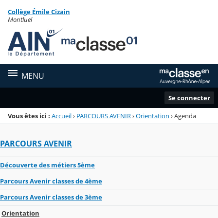
Panneau de gestion des cookies
Collège Émile Cizain
Menu de la rubrique
Contenu
Montluel
MENU
Se connecter
Vous êtes ici :
Accueil
›
PARCOURS AVENIR
›
Orientation
›
Agenda
PARCOURS AVENIR
Découverte des métiers 5ème
Parcours Avenir classes de 4ème
Parcours Avenir classes de 3ème
Orientation