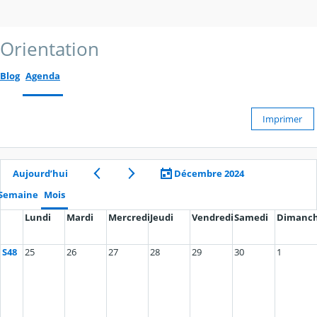
Orientation
Blog
Agenda
Imprimer
Aujourd’hui
Décembre 2024
Semaine
Mois
Lundi
Mardi
Mercredi
Jeudi
Vendredi
Samedi
Dimanc
S48
25
26
27
28
29
30
1