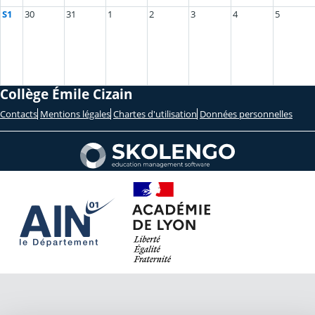
S1
30
31
1
2
3
4
5
Collège Émile Cizain
Contacts
Mentions légales
Chartes d'utilisation
Données personnelles