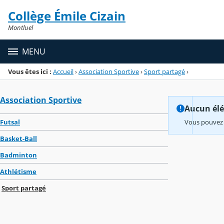
Panneau de gestion des cookies
Collège Émile Cizain
Menu de la rubrique
Contenu
Montluel
MENU
Vous êtes ici :
Accueil
›
Association Sportive
›
Sport partagé
›
Association Sportive
Aucun élém
Futsal
Vous pouvez 
Basket-Ball
Badminton
Athlétisme
Sport partagé