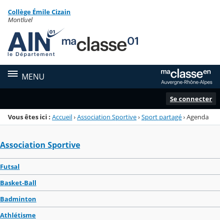
Panneau de gestion des cookies
Collège Émile Cizain
Menu de la rubrique
Contenu
Montluel
MENU
Se connecter
Vous êtes ici :
Accueil
›
Association Sportive
›
Sport partagé
›
Agenda
Association Sportive
Futsal
Basket-Ball
Badminton
Athlétisme