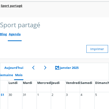
Sport partagé
Sport partagé
Blog
Agenda
Imprimer
Aujourd’hui
Janvier 2025
Semaine
Mois
Lundi
Mardi
Mercredi
Jeudi
Vendredi
Samedi
Dimanc
S1
30
31
1
2
3
4
5